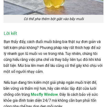
Có thể pha thêm bột giặt vào bẫy muỗi
Lời kết
Bạn thấy đấy, cách đuổi muỗi bằng bia thật sự đơn giản và
tiết kiệm phải không? Phương pháp này rất thích hợp để xử
lý nhanh gọn lũ muỗi vo ve trong nhà. Tuy nhiên, chúng tôi
cũng hiểu rằng việc pha chế và thay bẫy liên tục đôi khi khá
bất tiện. Mùi bia lên men để lâu cũng có thể gây khó chịu với
một số người nhạy cảm.
Nếu bạn đang tìm kiếm một giải pháp ngăn muỗi triệt để,
bền vững và thẩm mỹ hơn, hãy cân nhắc lắp đặt cửa lưới
chống côn trùng
Mosfly Window
. Đây là cách bảo vệ sức
khỏe gia đình toàn diện 24/7 mà không cần bạn phải tốn
công pha chế hay dọn dẹp mỗi ngày.