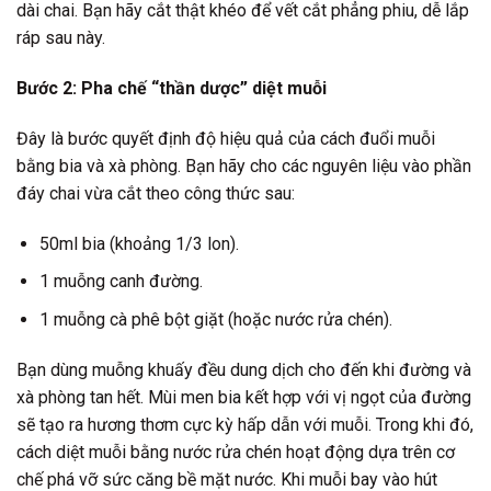
dài chai. Bạn hãy cắt thật khéo để vết cắt phẳng phiu, dễ lắp
ráp sau này.
Bước 2: Pha chế “thần dược” diệt muỗi
Đây là bước quyết định độ hiệu quả của cách đuổi muỗi
bằng bia và xà phòng. Bạn hãy cho các nguyên liệu vào phần
đáy chai vừa cắt theo công thức sau:
50ml bia (khoảng 1/3 lon).
1 muỗng canh đường.
1 muỗng cà phê bột giặt (hoặc nước rửa chén).
Bạn dùng muỗng khuấy đều dung dịch cho đến khi đường và
xà phòng tan hết. Mùi men bia kết hợp với vị ngọt của đường
sẽ tạo ra hương thơm cực kỳ hấp dẫn với muỗi. Trong khi đó,
cách diệt muỗi bằng nước rửa chén hoạt động dựa trên cơ
chế phá vỡ sức căng bề mặt nước. Khi muỗi bay vào hút