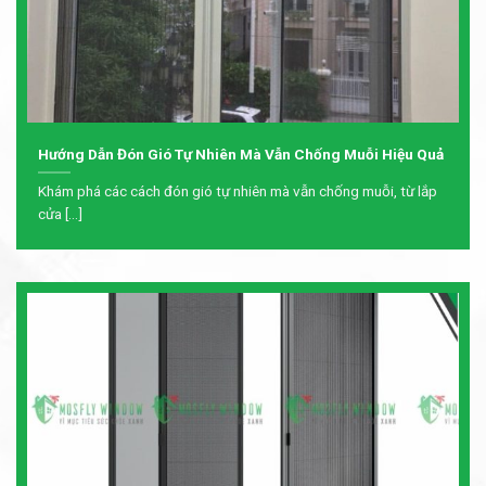
Hướng Dẫn Đón Gió Tự Nhiên Mà Vẫn Chống Muỗi Hiệu Quả
Khám phá các cách đón gió tự nhiên mà vẫn chống muỗi, từ lắp
cửa [...]