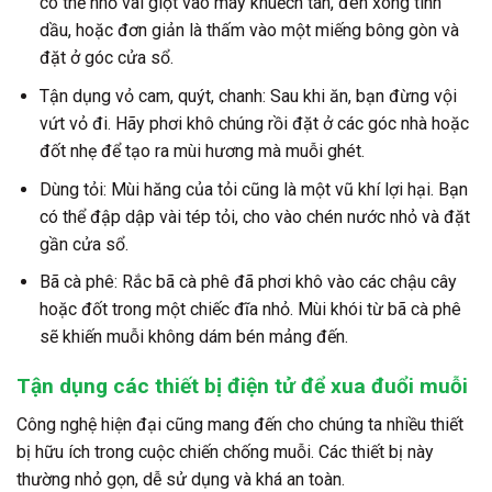
có thể nhỏ vài giọt vào máy khuếch tán, đèn xông tinh
dầu, hoặc đơn giản là thấm vào một miếng bông gòn và
đặt ở góc cửa sổ.
Tận dụng vỏ cam, quýt, chanh:
Sau khi ăn, bạn đừng vội
vứt vỏ đi. Hãy phơi khô chúng rồi đặt ở các góc nhà hoặc
đốt nhẹ để tạo ra mùi hương mà muỗi ghét.
Dùng tỏi:
Mùi hăng của tỏi cũng là một vũ khí lợi hại. Bạn
có thể đập dập vài tép tỏi, cho vào chén nước nhỏ và đặt
gần cửa sổ.
Bã cà phê:
Rắc bã cà phê đã phơi khô vào các chậu cây
hoặc đốt trong một chiếc đĩa nhỏ. Mùi khói từ bã cà phê
sẽ khiến muỗi không dám bén mảng đến.
Tận dụng các thiết bị điện tử để xua đuổi muỗi
Công nghệ hiện đại cũng mang đến cho chúng ta nhiều thiết
bị hữu ích trong cuộc chiến chống muỗi. Các thiết bị này
thường nhỏ gọn, dễ sử dụng và khá an toàn.