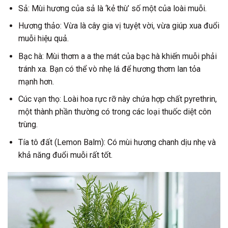
Sả:
Mùi hương của sả là ‘kẻ thù’ số một của loài muỗi.
Hương thảo:
Vừa là cây gia vị tuyệt vời, vừa giúp xua đuổi
muỗi hiệu quả.
Bạc hà:
Mùi thơm a a the mát của bạc hà khiến muỗi phải
tránh xa. Bạn có thể vò nhẹ lá để hương thơm lan tỏa
mạnh hơn.
Cúc vạn thọ:
Loài hoa rực rỡ này chứa hợp chất pyrethrin,
một thành phần thường có trong các loại thuốc diệt côn
trùng.
Tía tô đất (Lemon Balm):
Có mùi hương chanh dịu nhẹ và
khả năng đuổi muỗi rất tốt.