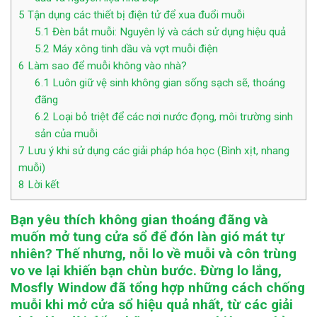
5
Tận dụng các thiết bị điện tử để xua đuổi muỗi
5.1
Đèn bắt muỗi: Nguyên lý và cách sử dụng hiệu quả
5.2
Máy xông tinh dầu và vợt muỗi điện
6
Làm sao để muỗi không vào nhà?
6.1
Luôn giữ vệ sinh không gian sống sạch sẽ, thoáng
đãng
6.2
Loại bỏ triệt để các nơi nước đọng, môi trường sinh
sản của muỗi
7
Lưu ý khi sử dụng các giải pháp hóa học (Bình xịt, nhang
muỗi)
8
Lời kết
Bạn yêu thích không gian thoáng đãng và
muốn mở tung cửa sổ để đón làn gió mát tự
nhiên? Thế nhưng, nỗi lo về muỗi và côn trùng
vo ve lại khiến bạn chùn bước. Đừng lo lắng,
Mosfly Window đã tổng hợp những
cách chống
muỗi khi mở cửa sổ
hiệu quả nhất, từ các giải