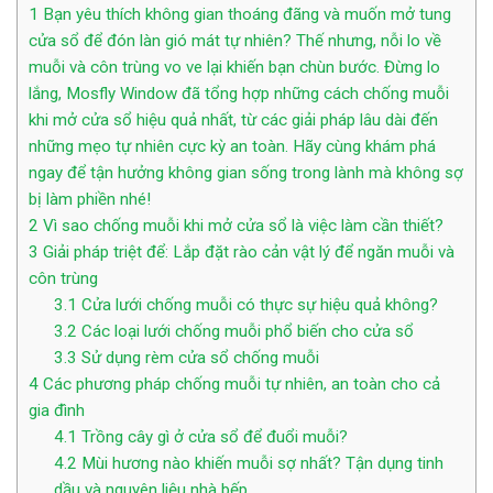
1
Bạn yêu thích không gian thoáng đãng và muốn mở tung
cửa sổ để đón làn gió mát tự nhiên? Thế nhưng, nỗi lo về
muỗi và côn trùng vo ve lại khiến bạn chùn bước. Đừng lo
lắng, Mosfly Window đã tổng hợp những cách chống muỗi
khi mở cửa sổ hiệu quả nhất, từ các giải pháp lâu dài đến
những mẹo tự nhiên cực kỳ an toàn. Hãy cùng khám phá
ngay để tận hưởng không gian sống trong lành mà không sợ
bị làm phiền nhé!
2
Vì sao chống muỗi khi mở cửa sổ là việc làm cần thiết?
3
Giải pháp triệt để: Lắp đặt rào cản vật lý để ngăn muỗi và
côn trùng
3.1
Cửa lưới chống muỗi có thực sự hiệu quả không?
3.2
Các loại lưới chống muỗi phổ biến cho cửa sổ
3.3
Sử dụng rèm cửa sổ chống muỗi
4
Các phương pháp chống muỗi tự nhiên, an toàn cho cả
gia đình
4.1
Trồng cây gì ở cửa sổ để đuổi muỗi?
4.2
Mùi hương nào khiến muỗi sợ nhất? Tận dụng tinh
dầu và nguyên liệu nhà bếp