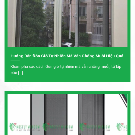
Hướng Dẫn Đón Gió Tự Nhiên Mà Vẫn Chống Muỗi Hiệu Quả
Khám phá các cách đón gió tự nhiên mà vẫn chống muỗi, từ lắp
cửa [...]