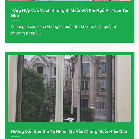
Tổng Hợp Các Cách Không Bị Muỗi Đốt Khi Ngủ An Toàn Tại
Nhà
Khám phá các cách không bị muỗi đốt khi ngủ hiệu quả, từ
phương pháp [...]
Hướng Dẫn Đón Gió Tự Nhiên Mà Vẫn Chống Muỗi Hiệu Quả