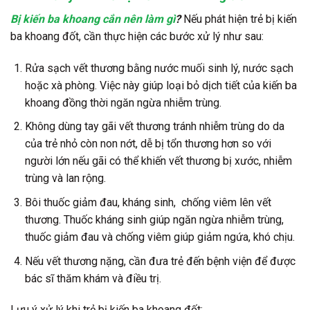
Bị kiến ba khoang cắn nên làm gì
?
Nếu phát hiện trẻ bị kiến
ba khoang đốt, cần thực hiện các bước xử lý như sau:
Rửa sạch vết thương bằng nước muối sinh lý, nước sạch
hoặc xà phòng. Việc này giúp loại bỏ dịch tiết của kiến ba
khoang đồng thời ngăn ngừa nhiễm trùng.
Không dùng tay gãi vết thương tránh nhiễm trùng do da
của trẻ nhỏ còn non nớt, dễ bị tổn thương hơn so với
người lớn nếu gãi có thể khiến vết thương bị xước, nhiễm
trùng và lan rộng.
Bôi thuốc giảm đau, kháng sinh, chống viêm lên vết
thương. Thuốc kháng sinh giúp ngăn ngừa nhiễm trùng,
thuốc giảm đau và chống viêm giúp giảm ngứa, khó chịu.
Nếu vết thương nặng, cần đưa trẻ đến bệnh viện để được
bác sĩ thăm khám và điều trị.
Lưu ý xử lý khi trẻ bị kiến ba khoang đốt: