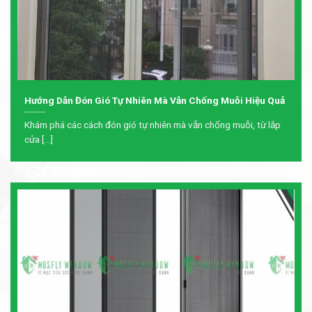
Hướng Dẫn Đón Gió Tự Nhiên Mà Vẫn Chống Muỗi Hiệu Quả
Khám phá các cách đón gió tự nhiên mà vẫn chống muỗi, từ lắp
cửa [...]