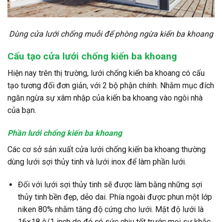
Dùng cửa lưới chống muỗi để phòng ngừa kiến ba khoang
Cấu tạo cửa lưới chống kiến ba khoang
Hiện nay trên thị trường, lưới chống kiến ba khoang có cấu
tạo tương đối đơn giản, với 2 bộ phận chính. Nhằm mục đích
ngăn ngừa sự xâm nhập của kiến ba khoang vào ngôi nhà
của bạn.
Phần lưới chống kiến ba khoang
Các cơ sở sản xuất cửa lưới chống kiến ba khoang thường
dùng lưới sợi thủy tinh và lưới inox để làm phần lưới.
Đối với lưới sợi thủy tinh sẽ được làm bằng những sợi
thủy tinh bền đẹp, dẻo dai. Phía ngoài được phun một lớp
niken 80% nhằm tăng độ cứng cho lưới. Mật độ lưới là
16×18 ô/1 inch do đó có sức chịu tốt trước mọi sự khắc